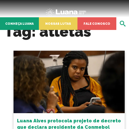
CONHEÇA LUANA
NOSSAS LUTAS
FALE CONOSCO
Tag:
atletas
Luana Alves protocola projeto de decreto
que declara presidente da Conmebol