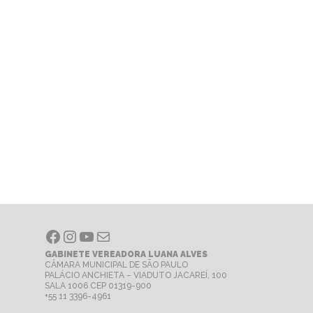
Facebook
Instagram
Youtube
E-mail
GABINETE VEREADORA LUANA ALVES
CÂMARA MUNICIPAL DE SÃO PAULO
PALÁCIO ANCHIETA – VIADUTO JACAREÍ, 100
SALA 1006 CEP 01319-900
+55 11 3396-4961