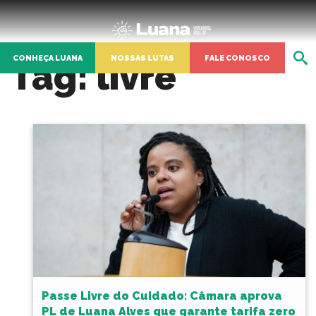
CONHEÇA LUANA
NOSSAS LUTAS
FALE CONOSCO
Tag:
livre
Passe Livre do Cuidado: Câmara aprova
PL de Luana Alves que garante tarifa zero