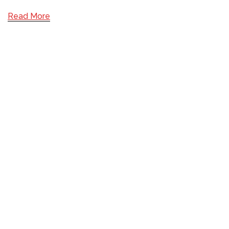
Read More
MANIFESTO
QUEM APOIA
FAÇA PARTE
POLÍTICA DE PRIVACIDADE
ACESSE
Facebook
Instagram
Youtube
E-mail