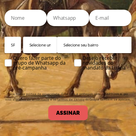
Quero fazer parte do
Desejo receber
grupo de Whatsapp da
novidades do
pré-campanha
mandato da Luana
Veja nossa
política de privacidade
. Este site é protegido pelo reCAPTCHA e, por
isso, a
política de privacidade
e os
termos de serviço
do Google também se aplicam.
ASSINAR