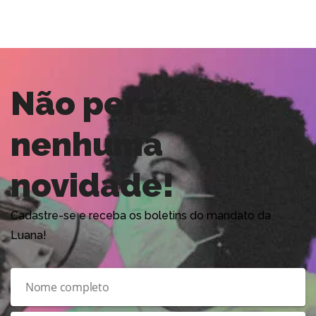
Não perca
nenhuma
novidade!
Cadastre-se e receba os boletins do mandato da
Luana!