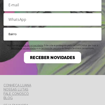
Veja nossa
política de privacidade
. Este site é protegido pelo reCAPTCHA e, por isso, a
política de privacidade
e os
termos de serviço
do Google também se aplicam.
RECEBER NOVIDADES
CONHEÇA LUANA
NOSSAS LUTAS
FALE CONOSCO
BLOG