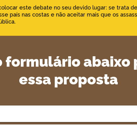
colocar este debate no seu devido lugar: se trata de
sse país nas costas e não aceitar mais que os assa
blica.
 formulário abaixo 
essa proposta