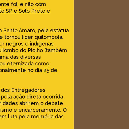
nte foi, e não com
to SP é Solo Preto e
m Santo Amaro, pela estátua
 tornou líder quilombola.
er negros e indígenas
Quilombo do Piolho (também
uma das diversas
icou eternizada como
ionalmente no dia 25 de
er dos Entregadores
pela ação direta ocorrida
oridades abrirem o debate
acismo e encarceramento. O
em luta pela memória das