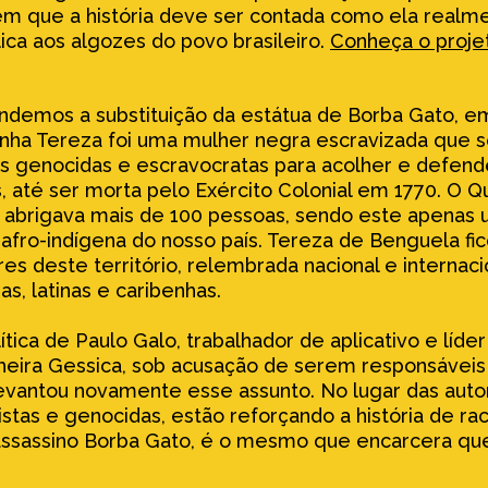
dem que a história deve ser contada como ela realme
a aos algozes do povo brasileiro.
Conheça o proje
endemos a substituição da estátua de Borba Gato, e
nha Tereza foi uma mulher negra escravizada que se
 os genocidas e escravocratas para acolher e defend
, até ser morta pelo Exército Colonial em 1770. O 
 abrigava mais de 100 pessoas, sendo este apenas 
 afro-indígena do nosso país. Tereza de Benguela f
es deste território, relembrada nacional e internac
as, latinas e caribenhas.
tica de Paulo Galo, trabalhador de aplicativo e líd
heira Gessica, sob acusação de serem responsáveis 
levantou novamente esse assunto. No lugar das aut
stas e genocidas, estão reforçando a história de r
ssassino Borba Gato, é o mesmo que encarcera qu