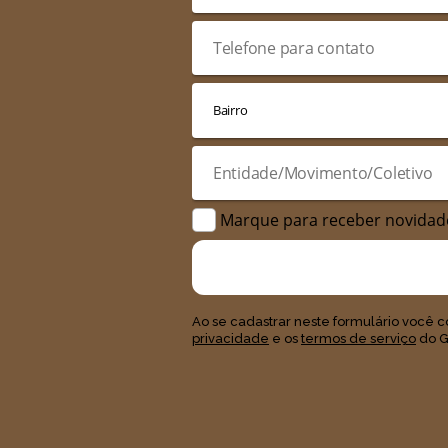
Marque para receber novidad
Ao se cadastrar neste formulário você
privacidade
e os
termos de serviço
do G