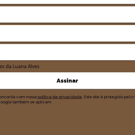
es da Luana Alves
Assinar
 concorda com nossa
política de privacidade
. Este site é protegido pelo
oogle também se aplicam.