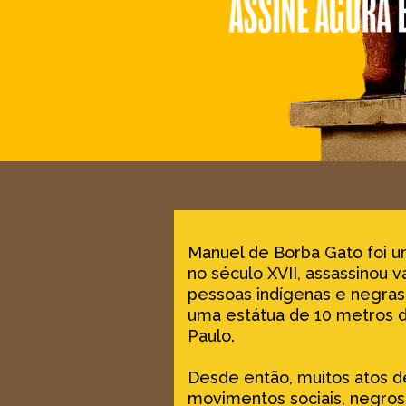
Manuel de Borba Gato foi u
no século XVII, assassinou 
pessoas indígenas e negras.
uma estátua de 10 metros d
Paulo.
Desde então, muitos atos 
movimentos sociais, negros 