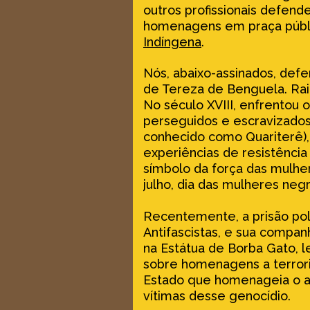
outros profissionais defen
homenagens em praça públic
Indíngena
.
Nós, abaixo-assinados, def
de Tereza de Benguela. Rai
No século XVIII, enfrentou
perseguidos e escravizados
conhecido como Quariterê),
experiências de resistência
símbolo da força das mulher
julho, dia das mulheres negr
Recentemente, a prisão polí
Antifascistas, e sua compan
na Estátua de Borba Gato, 
sobre homenagens a terrori
Estado que homenageia o a
vítimas desse genocídio.