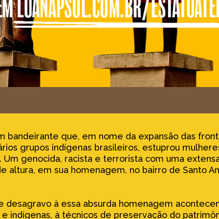
m bandeirante que, em nome da expansão das fronte
vários grupos indígenas brasileiros, estuprou mulher
 Um genocida, racista e terrorista com uma extensa
e altura, em sua homenagem, no bairro de Santo Am
de desagravo à essa absurda homenagem acontecem
e indígenas, à técnicos de preservação do patrimônio