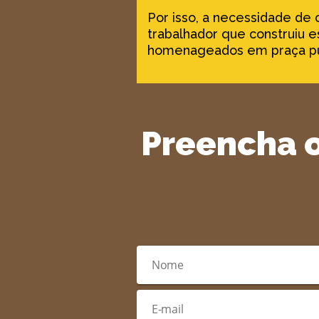
Por isso, a necessidade de 
trabalhador que construiu e
homenageados em praça pú
Preencha o