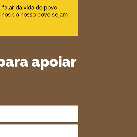
 falar da vida do povo
ssinos do nosso povo sejam
para apoiar