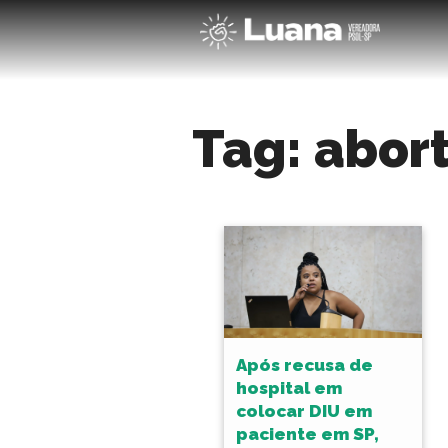
Tag:
abor
Após recusa de
hospital em
colocar DIU em
paciente em SP,