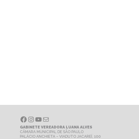
Facebook
Instagram
Youtube
E-mail
GABINETE VEREADORA LUANA ALVES
CÂMARA MUNICIPAL DE SÃO PAULO
PALÁCIO ANCHIETA – VIADUTO JACAREÍ, 100