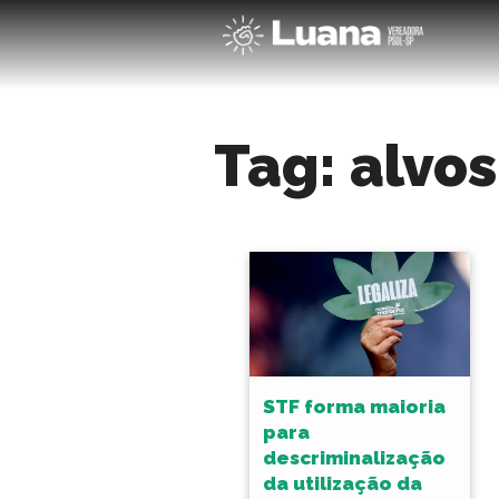
Tag:
alvos
STF forma maioria
para
descriminalização
da utilização da