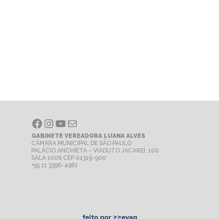
Facebook
Instagram
Youtube
E-mail
GABINETE VEREADORA LUANA ALVES
CÂMARA MUNICIPAL DE SÃO PAULO
PALÁCIO ANCHIETA – VIADUTO JACAREÍ, 100
SALA 1006 CEP 01319-900
+55 11 3396-4961