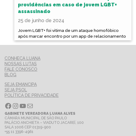
providências em caso de jovem LGBT+
assassinado
25 de junho de 2024
Jovem LGBT+ foi vitima de um ataque homofóbico
após marcar encontro por um app de relacionamento
CONHEÇA LUANA
NOSSAS LUTAS
FALE CONOSCO
BLOG
SEJA EMANCIPA
SEJA PSOL
POLÍTICA DE PRIVACIDADE
Facebook
Instagram
Youtube
E-mail
GABINETE VEREADORA LUANA ALVES
CÂMARA MUNICIPAL DE SÃO PAULO
PALÁCIO ANCHIETA – VIADUTO JACAREÍ, 100
SALA 1006 CEP 01319-900
+55 11 3396-4961