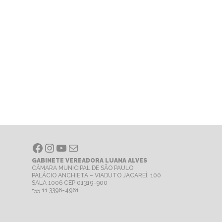
Facebook
Instagram
Youtube
E-mail
GABINETE VEREADORA LUANA ALVES
CÂMARA MUNICIPAL DE SÃO PAULO
PALÁCIO ANCHIETA – VIADUTO JACAREÍ, 100
SALA 1006 CEP 01319-900
+55 11 3396-4961