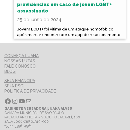
providências em caso de jovem LGBT+
assassinado
25 de junho de 2024
Jovem LGBT+ foi vitima de um ataque homofóbico
após marcar encontro por um app de relacionamento
CONHEÇA LUANA
NOSSAS LUTAS
FALE CONOSCO
BLOG
SEJA EMANCIPA
SEJA PSOL
POLÍTICA DE PRIVACIDADE
Facebook
Instagram
Youtube
E-mail
GABINETE VEREADORA LUANA ALVES
CÂMARA MUNICIPAL DE SÃO PAULO
PALÁCIO ANCHIETA – VIADUTO JACAREÍ, 100
SALA 1006 CEP 01319-900
+55 11 3396-4961