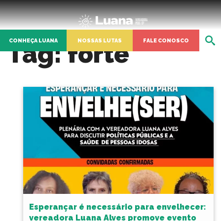
CONHEÇA LUANA
NOSSAS LUTAS
FALE CONOSCO
Tag:
forte
Esperançar é necessário para envelhecer:
vereadora Luana Alves promove evento