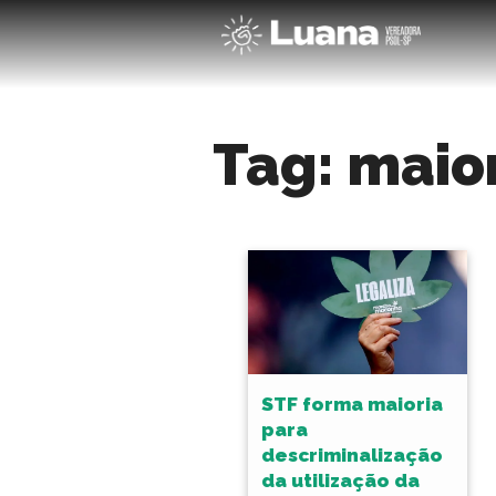
Tag:
maio
STF forma maioria
para
descriminalização
da utilização da