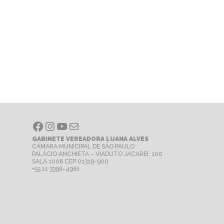
Facebook
Instagram
Youtube
E-mail
GABINETE VEREADORA LUANA ALVES
CÂMARA MUNICIPAL DE SÃO PAULO
PALÁCIO ANCHIETA – VIADUTO JACAREÍ, 100
SALA 1006 CEP 01319-900
+55 11 3396-4961