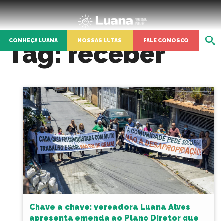
CONHEÇA LUANA
NOSSAS LUTAS
FALE CONOSCO
Tag:
receber
Chave a chave: vereadora Luana Alves
apresenta emenda ao Plano Diretor que