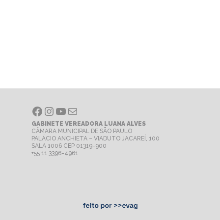
Facebook
Instagram
Youtube
E-mail
GABINETE VEREADORA LUANA ALVES
CÂMARA MUNICIPAL DE SÃO PAULO
PALÁCIO ANCHIETA – VIADUTO JACAREÍ, 100
SALA 1006 CEP 01319-900
+55 11 3396-4961