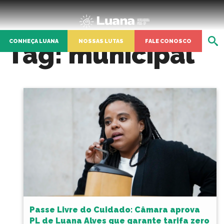
CONHEÇA LUANA
NOSSAS LUTAS
FALE CONOSCO
Tag:
municipal
Passe Livre do Cuidado: Câmara aprova
PL de Luana Alves que garante tarifa zero