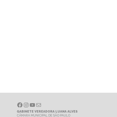
Facebook
Instagram
Youtube
E-mail
GABINETE VEREADORA LUANA ALVES
CÂMARA MUNICIPAL DE SÃO PAULO